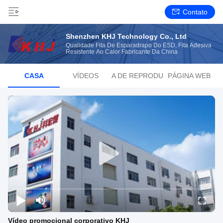
Contato
Shenzhen KHJ Technology Co., Ltd
Qualidade Fita De Esparadrapo Do ESD, Fita Adesiva
Resistente Ao Calor Fabricante Da China
CASA
VÍDEOS
LISTA DE REPRODUÇÃO
PÁGINA WEB
Vídeo promocional corporativo KHJ