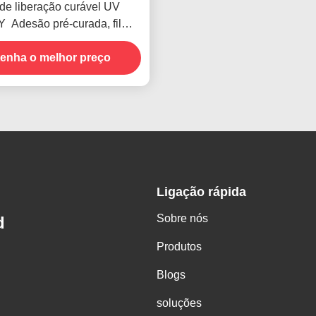
de liberação curável UV
️ Adesão pré-curada, filme
esligação limpo pós-UV
enha o melhor preço
Ligação rápida
Sobre nós
d
Produtos
Blogs
soluções