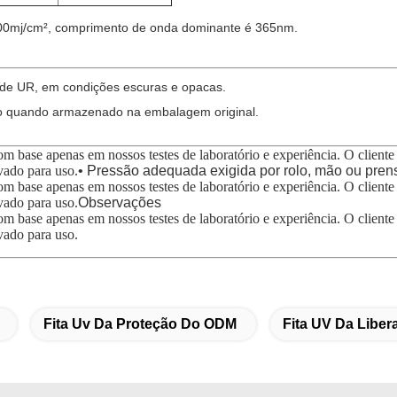
-600mj/cm², comprimento de onda dominante é 365nm.
de UR, em condições escuras e opacas.
ção quando armazenado na embalagem original.
a com base apenas em nossos testes de laboratório e experiência. O clien
ovado para uso.
• Pressão adequada exigida por rolo, mão ou prens
a com base apenas em nossos testes de laboratório e experiência. O clien
ovado para uso.
Observações
a com base apenas em nossos testes de laboratório e experiência. O clien
ovado para uso.
Fita Uv Da Proteção Do ODM
Fita UV Da Libe