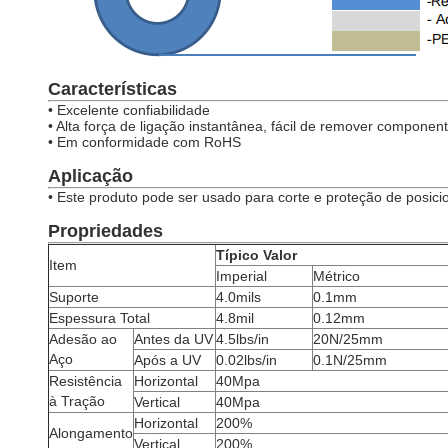
Características
• Excelente confiabilidade
• Alta força de ligação instantânea, fácil de remover compon
• Em conformidade com RoHS
Aplicação
• Este produto pode ser usado para corte e proteção de posicio
Propriedades
Típico
Valor
Item
Imperial
Métrico
Suporte
4.0mils
0.1mm
Espessura Total
4.8mil
0.12mm
Adesão ao
Antes da UV
4.5lbs/in
20N/25mm
Aço
Após a UV
0.02lbs/in
0.1N/25mm
Resistência
Horizontal
40Mpa
à Tração
Vertical
40Mpa
Horizontal
200%
Alongamento
Vertical
200%