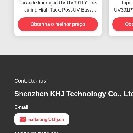
Faixa de liberação UV UV391LY Pre-
Tape 
curing High Tack, Post-UV Easy
UV391PY 
Release para Semicondutores
de d
Obtenha o melhor preço
Obt
Contacte-nos
Shenzhen KHJ Technology Co., Lt
E-mail
marketing@khj.cn