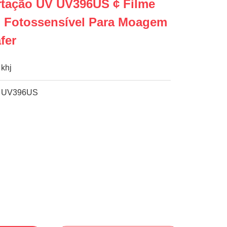
rtação UV UV396US ¢ Filme
o Fotossensível Para Moagem
fer
khj
UV396US